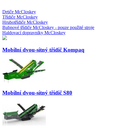
Drtiče McCloskey
Třídiče McCloskey
Hrubotřídiče McCloskey
Bubnové třídiče McCloskey - pouze použité stroje
Haldovací dopravníky McCloskey
Mobilní dvou-sítný třídič Kompaq
Mobilní dvou-sítný třídič S80