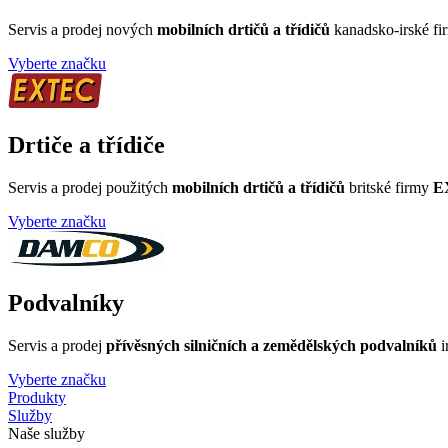
Servis a prodej nových
mobilních drtičů a třídičů
kanadsko-irské f
Vyberte značku
Drtiče a třídiče
Servis a prodej použitých
mobilních drtičů a třídičů
britské firmy
E
Vyberte značku
Podvalníky
Servis a prodej
přívěsných silničních a zemědělských podvalníků
i
Vyberte značku
Produkty
Služby
Naše služby