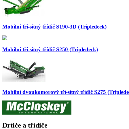
Mobilní tří-sítný třídič S190-3D (Tripledeck)
Mobilní tří-sítný třídič S250 (Tripledeck)
Mobilní dvoukomorový tří-sítný třídič S275 (Triplede
Drtiče a třídiče