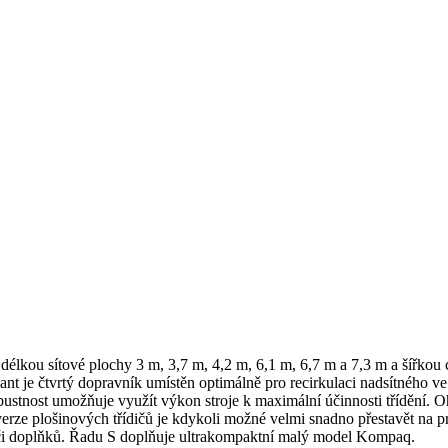
s délkou sítové plochy 3 m, 3,7 m, 4,2 m, 6,1 m, 6,7 m a 7,3 m a šířko
riant je čtvrtý dopravník umístěn optimálně pro recirkulaci nadsítného 
stnost umožňuje využít výkon stroje k maximální účinnosti třídění. Oh
 verze plošinových třídičů je kdykoli možné velmi snadno přestavět na 
 či doplňků. Řadu S doplňuje ultrakompaktní malý model Kompaq.