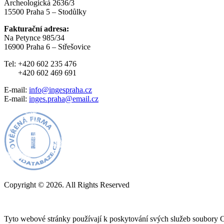
Archeologická 2636/3
15500 Praha 5 – Stodůlky
Fakturační adresa:
Na Petynce 985/34
16900 Praha 6 – Střešovice
Tel: +420 602 235 476
+420 602 469 691
E-mail:
info@ingespraha.cz
E-mail:
inges.praha@email.cz
Copyright © 2026. All Rights Reserved
Zásady ochrany osobních údajů
Nastavení cookies
Tyto webové stránky používají k poskytování svých služeb soubory C