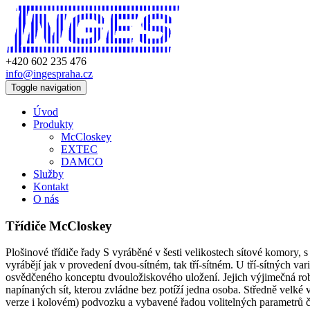
+420 602 235 476
info@ingespraha.cz
Toggle navigation
Úvod
Produkty
McCloskey
EXTEC
DAMCO
Služby
Kontakt
O nás
Třídiče McCloskey
Plošinové třídiče řady S vyráběné v šesti velikostech sítové komory, 
vyrábějí jak v provedení dvou-sítném, tak tří-sítném. U tří-sítných va
osvědčeného konceptu dvouložiskového uložení. Jejich výjimečná robu
napínaných sít, kterou zvládne bez potíží jedna osoba. Středně velké
verze i kolovém) podvozku a vybavené řadou volitelných parametrů