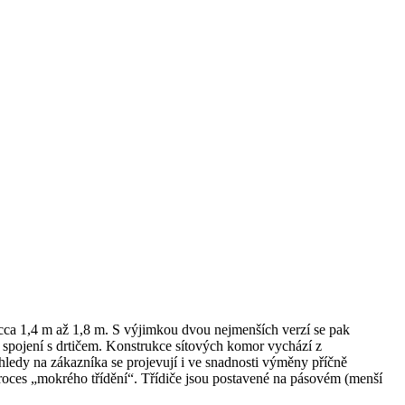
u cca 1,4 m až 1,8 m. S výjimkou dvou nejmenších verzí se pak
ve spojení s drtičem. Konstrukce sítových komor vychází z
ledy na zákazníka se projevují i ve snadnosti výměny příčně
proces „mokrého třídění“. Třídiče jsou postavené na pásovém (menší