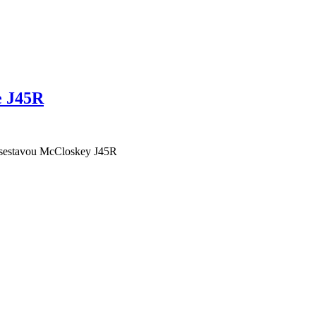
e J45R
í sestavou McCloskey J45R