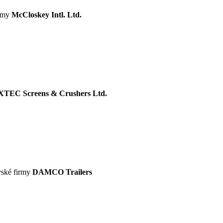
irmy
McCloskey Intl. Ltd.
XTEC Screens & Crushers Ltd.
rské firmy
DAMCO Trailers