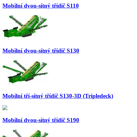
Mobilní dvou-sítný třídič S110
Mobilní dvou-sítný třídič S130
Mobilní tří-sítný třídič S130-3D (Tripledeck)
Mobilní dvou-sítný třídič S190